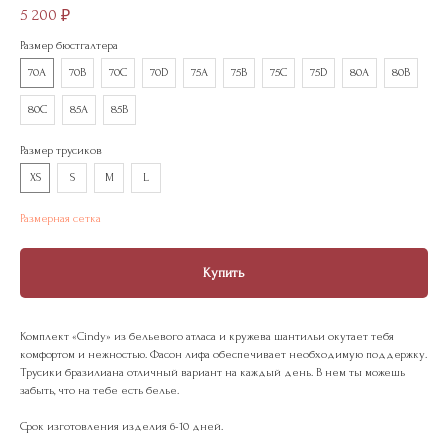
5 200
₽
Размер бюстгалтера
70A
70B
70C
70D
75A
75B
75C
75D
80A
80B
80С
85A
85B
Размер трусиков
XS
S
M
L
Размерная сетка
Купить
Комплект «Cindy» из бельевого атласа и кружева шантильи окутает тебя
комфортом и нежностью. Фасон лифа обеспечивает необходимую поддержку.
Трусики бразилиана отличный вариант на каждый день. В нем ты можешь
забыть, что на тебе есть белье.
Срок изготовления изделия 6-10 дней.