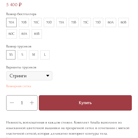
5 400
₽
Размер бюстгалтера
70A
70B
70C
70D
75A
75B
75C
75D
80A
80B
80С
85A
85B
Размер трусиков
XS
S
M
L
Варианты трусиков
Размерная сетка
Купить
Нежность, воплощённая в каждом стежке. Комплект Amalia выполнен из
изысканной цветочной вышивки на прозрачной сетке в сочетании с мягкой
эластичной сеткой, которая деликатно повторяет контуры тела.